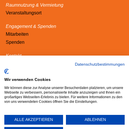
Raumnutzung & Vermietung
Veranstaltungsort
Engagement & Spenden
Mitarbeiten
Spenden
Kontakt
Adresse
Datenschutzbestimmungen
Ansprechpartner
Termine
Wir verwenden Cookies
Anreise
Wir können diese zur Analyse unserer Besucherdaten platzieren, um unsere
Webseite zu verbessern, personalisierte Inhalte anzuzeigen und Ihnen ein
Newsletter
großartiges Webseiten-Erlebnis zu bieten. Für weitere Informationen zu den
von uns verwendeten Cookies öffnen Sie die Einstellungen.
Kontakformular
ALLE AKZEPTIEREN
ABLEHNEN
Datenschutz