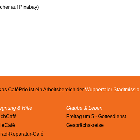
cher auf Pixabay)
Das CaféPrio ist ein Arbeitsbereich der
Wuppertaler Stadtmissio
gnung & Hilfe
Glaube & Leben
achCafé
Freitag um 5 - Gottesdienst
leCafé
Gesprächskreise
rad-Reparatur-Café