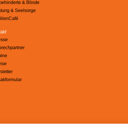
ehinderte & Blinde
tung & Seelsorge
lienCafé
akt
esse
rechpartner
mine
ise
letter
akformular