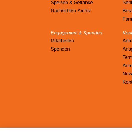
Speisen & Getränke
Sehb
Nachrichten-Archiv
Bera
Fami
Engagement & Spenden
Kont
Mitarbeiten
Adr
Spenden
Ansp
Ter
Anre
News
Kont