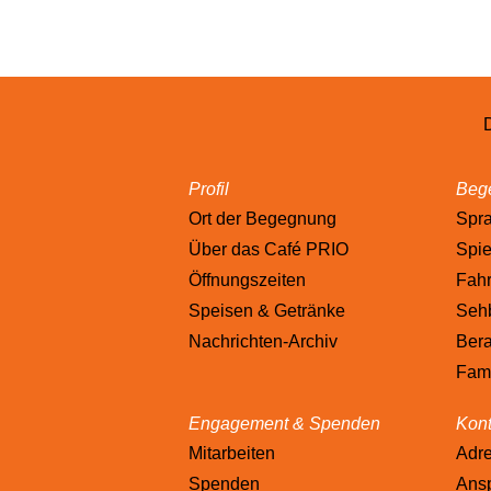
Profil
Bege
Ort der Begegnung
Spr
Über das Café PRIO
Spie
Öffnungszeiten
Fahr
Speisen & Getränke
Sehb
Nachrichten-Archiv
Bera
Fami
Engagement & Spenden
Kont
Mitarbeiten
Adr
Spenden
Ansp