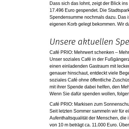
Dass sich das lohnt, zeigt der Blick 
17.496 Euro gespendet. Die Stadtspar
Spendensumme nochmals dazu.
Das i
eigenen Korb gelegt bekommen.
Wir d
Unsere aktuellen Sp
Café PRIO:
Mehrwert schenken – Mehr
Unser soziales Café in der Fußgängerz
einen einladenden Gastraum mit lecke
genauer hinschaut, entdeckt viele Be
soziales Café ohne öffentliche Zuschüs
mit ihrer Spende dabei helfen, den Meh
Wenn Sie dafür spenden wollen, folge
Café PRIO:
Markisen zum Sonnenschu
Seit letzten Sommer sammeln wir für e
Aufenthaltsqualität der Menschen, die
von 10 m beträgt ca. 11.000 Euro. Übers