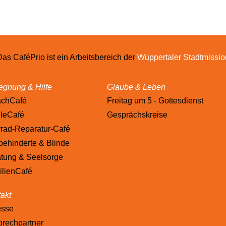
Das CaféPrio ist ein Arbeitsbereich der
Wuppertaler Stadtmissio
gnung & Hilfe
Glaube & Leben
achCafé
Freitag um 5 - Gottesdienst
leCafé
Gesprächskreise
rad-Reparatur-Café
ehinderte & Blinde
tung & Seelsorge
lienCafé
akt
esse
rechpartner