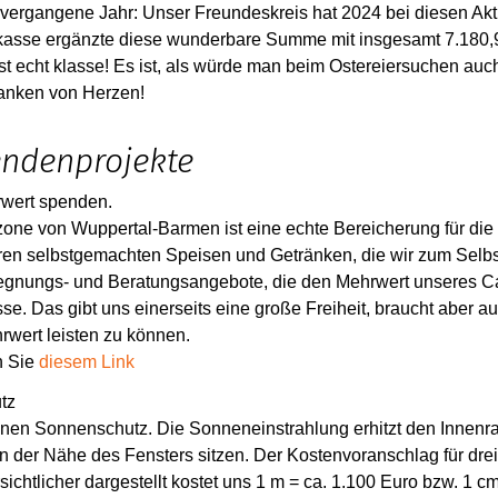
ins vergangene Jahr: Unser Freundeskreis hat 2024 bei diesen A
kasse ergänzte diese wunderbare Summe mit insgesamt 7.180,9
st echt klasse!
Es ist, als würde man beim Ostereiersuchen au
anken von Herzen!
endenprojekte
wert spenden.
one von Wuppertal-Barmen ist eine echte Bereicherung für die 
ren selbstgemachten Speisen und Getränken, die wir zum Selb
gegnungs- und Beratungsangebote, die den Mehrwert unseres C
se. Das gibt uns einerseits eine große Freiheit, braucht aber 
rwert leisten zu können.
n Sie
diesem Link
tz
inen Sonnenschutz. Die Sonneneinstrahlung erhitzt den Innenra
 in der Nähe des Fensters sitzen. Der Kostenvoranschlag für dr
ichtlicher dargestellt kostet uns 1 m = ca. 1.100 Euro bzw. 1 c