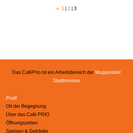
«
1
|
2
|
3
Das CaféPrio ist ein Arbeitsbereich der
Wuppertaler
Stadtmission
Profil
Ort der Begegnung
Über das Café PRIO
Öffnungszeiten
Speisen & Getränke